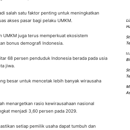
jadi salah satu faktor penting untuk meningkatkan
as akses pasar bagi pelaku UMKM.
Li
Ha
rian UMKM juga terus memperkuat ekosistem
St
n bonus demografi Indonesia.
Te
M
tar 68 persen penduduk Indonesia berada pada usia
Bi
ta jiwa.
St
Te
ang besar untuk mencetak lebih banyak wirausaha
M
As
 menargetkan rasio kewirausahaan nasional
gkat menjadi 3,60 persen pada 2029.
tikan setiap pemilik usaha dapat tumbuh dan