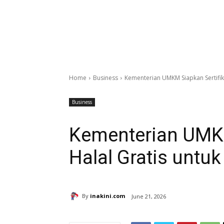
Home
Business
Kementerian UMKM Siapkan Sertifik
Business
Kementerian UMKM
Halal Gratis untu
By
inakini.com
June 21, 2026