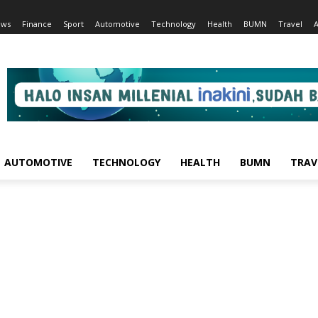
ews
Finance
Sport
Automotive
Technology
Health
BUMN
Travel
AUTOMOTIVE
TECHNOLOGY
HEALTH
BUMN
TRAV