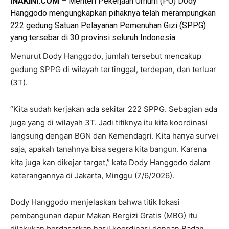
INAKINI.COM –
Menteri Pekerjaan Umum (PU) Dody
Hanggodo mengungkapkan pihaknya telah merampungkan
222 gedung Satuan Pelayanan Pemenuhan Gizi (SPPG)
yang tersebar di 30 provinsi seluruh Indonesia.
Menurut Dody Hanggodo, jumlah tersebut mencakup
gedung SPPG di wilayah tertinggal, terdepan, dan terluar
(3T).
“Kita sudah kerjakan ada sekitar 222 SPPG. Sebagian ada
juga yang di wilayah 3T. Jadi titiknya itu kita koordinasi
langsung dengan BGN dan Kemendagri. Kita hanya survei
saja, apakah tanahnya bisa segera kita bangun. Karena
kita juga kan dikejar target,” kata Dody Hanggodo dalam
keterangannya di Jakarta, Minggu (7/6/2026).
Dody Hanggodo menjelaskan bahwa titik lokasi
pembangunan dapur Makan Bergizi Gratis (MBG) itu
dilakukan berdasarkan hasil koordinasi dengan Badan