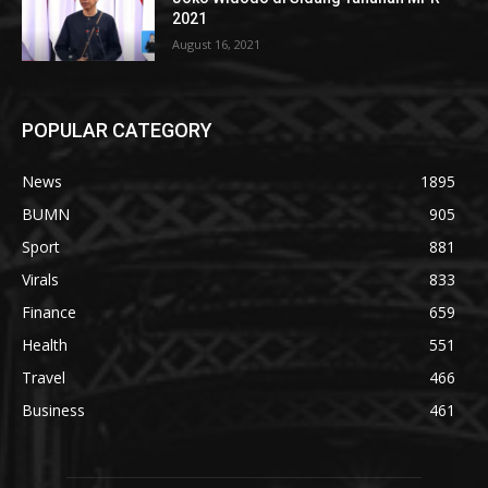
2021
August 16, 2021
POPULAR CATEGORY
News
1895
BUMN
905
Sport
881
Virals
833
Finance
659
Health
551
Travel
466
Business
461