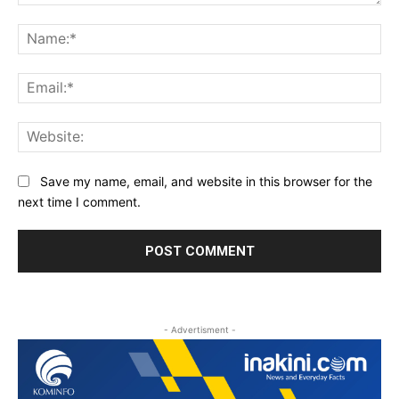
Comment:
Na
Ema
Web
Save my name, email, and website in this browser for the
next time I comment.
- Advertisment -