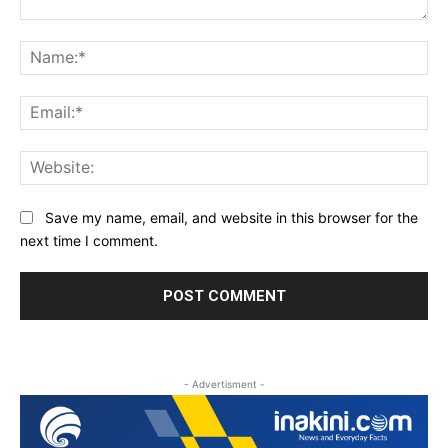
Comment:
Na
Ema
Web
Save my name, email, and website in this browser for the
next time I comment.
- Advertisment -