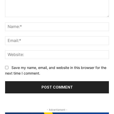
Comment:
Na
Ema
Web
Save my name, email, and website in this browser for the
next time I comment.
- Advertisment -