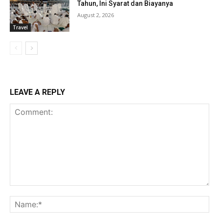
Tahun, Ini Syarat dan Biayanya
August 2, 2026
Travel
LEAVE A REPLY
Comment:
Na