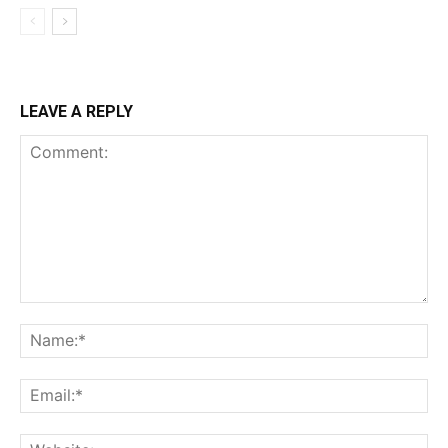
LEAVE A REPLY
Comment:
Na
Ema
Web