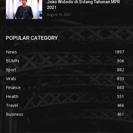
Joko Widodo di Sidang Tahunan MPR
2021
August 16, 2021
POPULAR CATEGORY
News
1897
BUMN
906
Sport
882
Virals
833
Finance
660
Health
551
Travel
466
Business
461