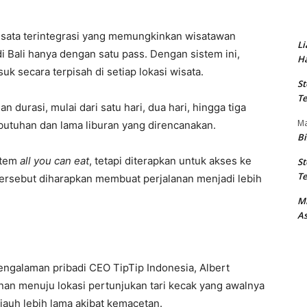
isata terintegrasi yang memungkinkan wisatawan
Li
i Bali hanya dengan satu pass. Dengan sistem ini,
Ha
uk secara terpisah di setiap lokasi wisata.
St
Te
n durasi, mulai dari satu hari, dua hari, hingga tiga
M
butuhan dan lama liburan yang direncanakan.
Bi
stem
all you can eat
, tetapi diterapkan untuk akses ke
St
Te
 tersebut diharapkan membuat perjalanan menjadi lebih
M
As
engalaman pribadi CEO TipTip Indonesia, Albert
jalanan menuju lokasi pertunjukan tari kecak yang awalnya
jauh lebih lama akibat kemacetan.