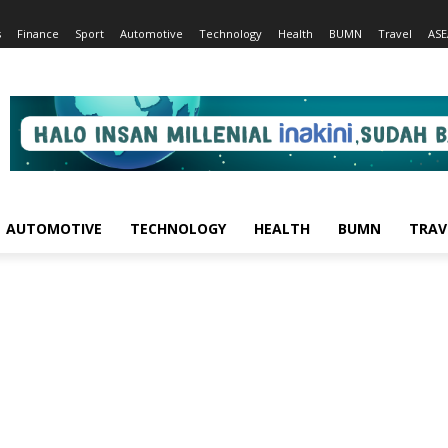
s
Finance
Sport
Automotive
Technology
Health
BUMN
Travel
AS
AUTOMOTIVE
TECHNOLOGY
HEALTH
BUMN
TRAV