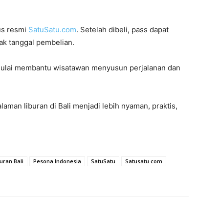
tus resmi
SatuSatu.com
. Setelah dibeli, pass dapat
ak tanggal pembelian.
n mulai membantu wisatawan menyusun perjalanan dan
man liburan di Bali menjadi lebih nyaman, praktis,
uran Bali
Pesona Indonesia
SatuSatu
Satusatu.com