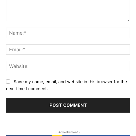
Comment:
Na
Ema
Web
Save my name, email, and website in this browser for the
next time I comment.
- Advertisment -