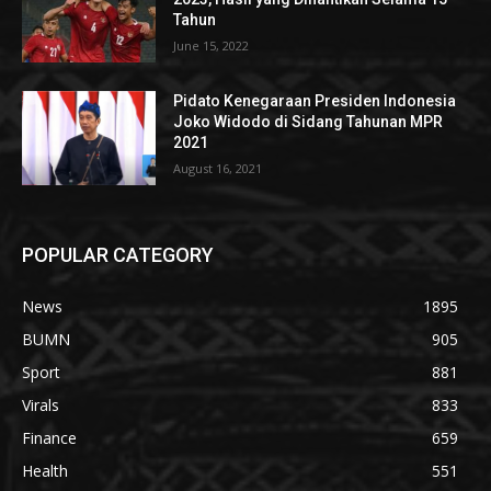
Tahun
June 15, 2022
Pidato Kenegaraan Presiden Indonesia
Joko Widodo di Sidang Tahunan MPR
2021
August 16, 2021
POPULAR CATEGORY
News
1895
BUMN
905
Sport
881
Virals
833
Finance
659
Health
551