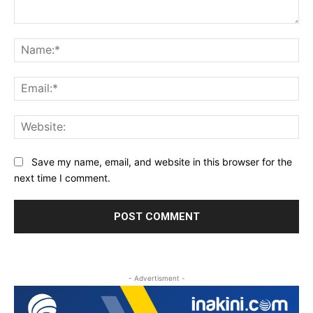
Comment:
Na
Ema
Web
Save my name, email, and website in this browser for the
next time I comment.
- Advertisment -