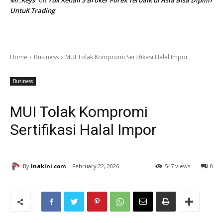
on
UntuK Trading