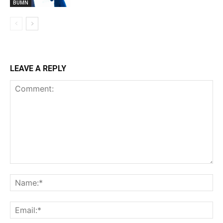
BUMN
LEAVE A REPLY
Comment:
Na
Ema