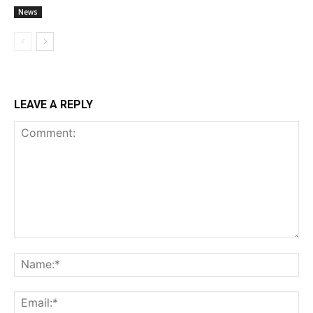
News
LEAVE A REPLY
Comment:
Na
Ema