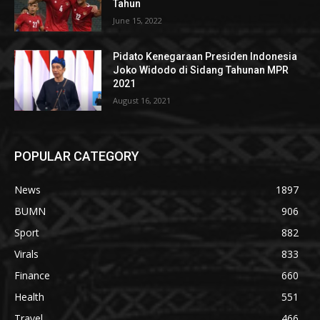
Tahun
June 15, 2022
Pidato Kenegaraan Presiden Indonesia
Joko Widodo di Sidang Tahunan MPR
2021
August 16, 2021
POPULAR CATEGORY
News
1897
BUMN
906
Sport
882
Virals
833
Finance
660
Health
551
Travel
466