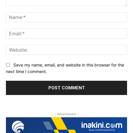
Comment:
Na
Ema
Web
Save my name, email, and website in this browser for the
next time I comment.
- Advertisment -