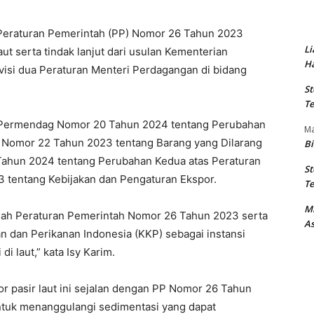
am Peraturan Pemerintah (PP) Nomor 26 Tahun 2023
Li
ut serta tindak lanjut dari usulan Kementerian
Ha
isi dua Peraturan Menteri Perdagangan di bidang
St
Te
m Permendag Nomor 20 Tahun 2024 tentang Perubahan
M
 Nomor 22 Tahun 2023 tentang Barang yang Dilarang
Bi
ahun 2024 tentang Perubahan Kedua atas Peraturan
St
tentang Kebijakan dan Pengaturan Ekspor.
Te
M
nah Peraturan Pemerintah Nomor 26 Tahun 2023 serta
As
n dan Perikanan Indonesia (KKP) sebagai instansi
i laut,” kata Isy Karim.
or pasir laut ini sejalan dengan PP Nomor 26 Tahun
ntuk menanggulangi sedimentasi yang dapat