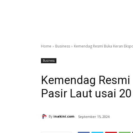
Home
Business
Kemendag Resmi Buka Keran Ekspor 
Business
Kemendag Resmi 
Pasir Laut usai 2
By
inakini.com
September 15, 2024