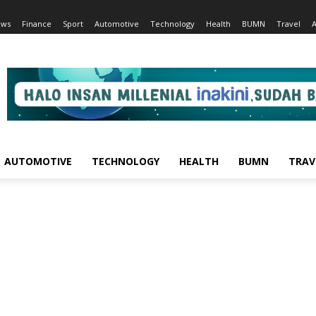
ews
Finance
Sport
Automotive
Technology
Health
BUMN
Travel
AUTOMOTIVE
TECHNOLOGY
HEALTH
BUMN
TRAV