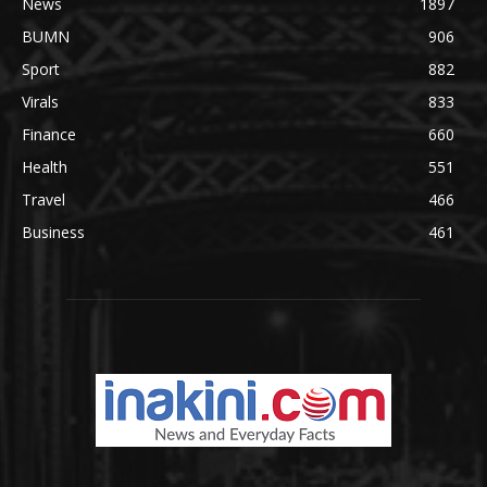
News
1897
BUMN
906
Sport
882
Virals
833
Finance
660
Health
551
Travel
466
Business
461