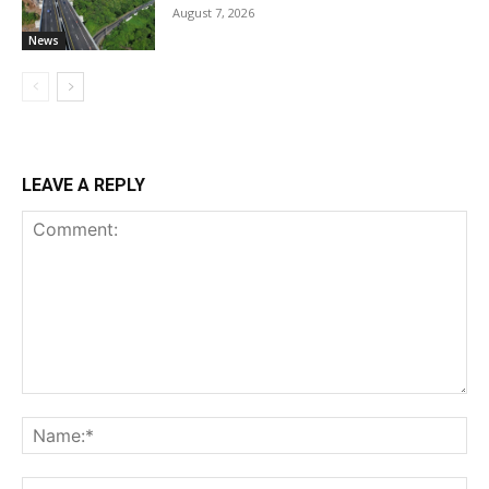
August 7, 2026
News
LEAVE A REPLY
Comment:
Na
Ema