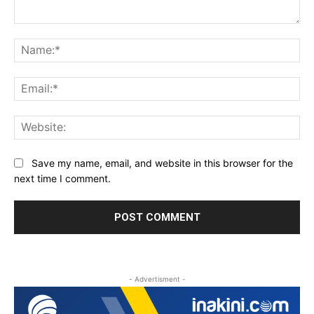
Comment:
Na
Ema
Web
Save my name, email, and website in this browser for the
next time I comment.
- Advertisment -