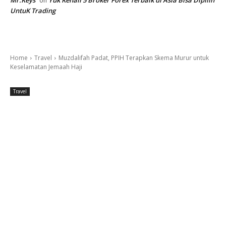
on
UntuK Trading