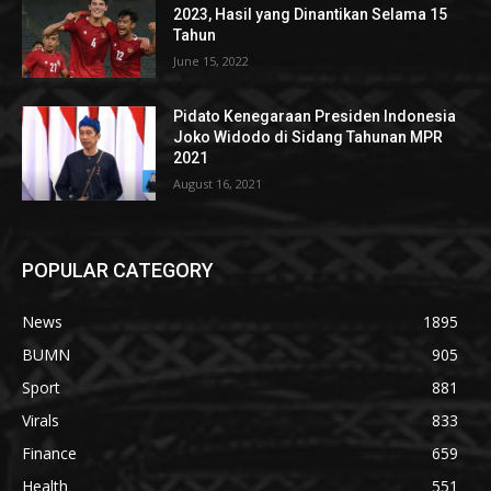
2023, Hasil yang Dinantikan Selama 15
Tahun
June 15, 2022
Pidato Kenegaraan Presiden Indonesia
Joko Widodo di Sidang Tahunan MPR
2021
August 16, 2021
POPULAR CATEGORY
News
1895
BUMN
905
Sport
881
Virals
833
Finance
659
Health
551