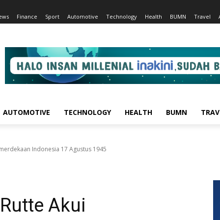
ews
Finance
Sport
Automotive
Technology
Health
BUMN
Travel
AUTOMOTIVE
TECHNOLOGY
HEALTH
BUMN
TRAV
emerdekaan Indonesia 17 Agustus 1945
Rutte Akui