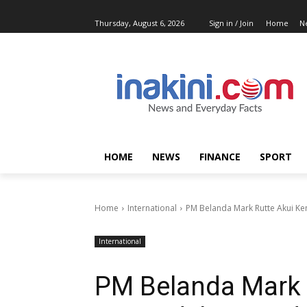
Thursday, August 6, 2026
Sign in / Join
Home
N
HOME
NEWS
FINANCE
SPORT
Home
International
PM Belanda Mark Rutte Akui K
International
PM Belanda Mark 