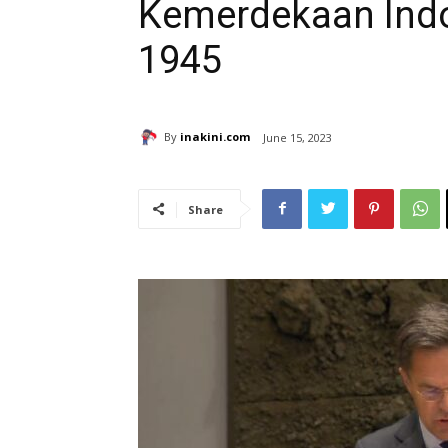
Kemerdekaan Indo
1945
By
inakini.com
June 15, 2023
Share