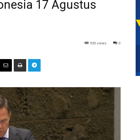
nesia 17 Agustus
930 views
0