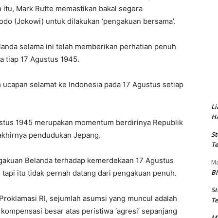
 itu, Mark Rutte memastikan bakal segera
do (Jokowi) untuk dilakukan ‘pengakuan bersama’.
anda selama ini telah memberikan perhatian penuh
 tiap 17 Agustus 1945.
m ucapan selamat ke Indonesia pada 17 Agustus setiap
Li
Ha
stus 1945 merupakan momentum berdirinya Republik
St
erakhirnya pendudukan Jepang.
Te
ngakuan Belanda terhadap kemerdekaan 17 Agustus
M
Bi
, tapi itu tidak pernah datang dari pengakuan penuh.
St
Proklamasi RI, sejumlah asumsi yang muncul adalah
Te
ompensasi besar atas peristiwa ‘agresi’ sepanjang
M