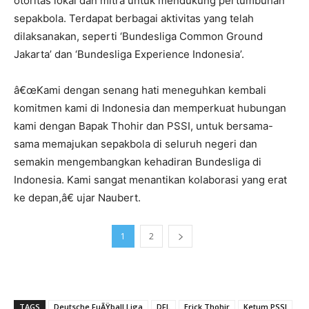
otoritas lokal dan mitra untuk mendukung pertumbuhan
sepakbola. Terdapat berbagai aktivitas yang telah
dilaksanakan, seperti ‘Bundesliga Common Ground
Jakarta’ dan ‘Bundesliga Experience Indonesia’.
â€œKami dengan senang hati meneguhkan kembali
komitmen kami di Indonesia dan memperkuat hubungan
kami dengan Bapak Thohir dan PSSI, untuk bersama-
sama memajukan sepakbola di seluruh negeri dan
semakin mengembangkan kehadiran Bundesliga di
Indonesia. Kami sangat menantikan kolaborasi yang erat
ke depan,â€ ujar Naubert.
1
2
TAGS
Deutsche FuÃŸball Liga
DFL
Erick Thohir
Ketum PSSI