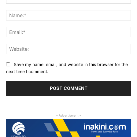
Comment:
Na
Ema
Web
Save my name, email, and website in this browser for the
next time I comment.
- Advertisment -