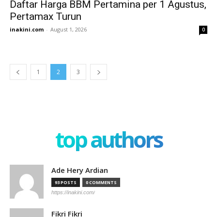
Daftar Harga BBM Pertamina per 1 Agustus,
Pertamax Turun
inakini.com
-
August 1, 2026
0
1
2
3
top authors
Ade Hery Ardian
93 POSTS
0 COMMENTS
https://inakini.com/
Fikri Fikri