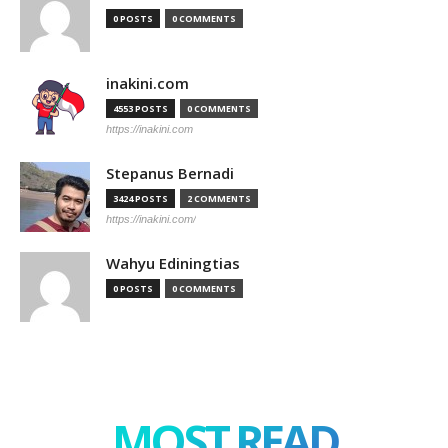
0 POSTS
0 COMMENTS
inakini.com
4553 POSTS
0 COMMENTS
https://inakini.com
Stepanus Bernadi
3424 POSTS
2 COMMENTS
https://inakini.com/
Wahyu Ediningtias
0 POSTS
0 COMMENTS
MOST READ